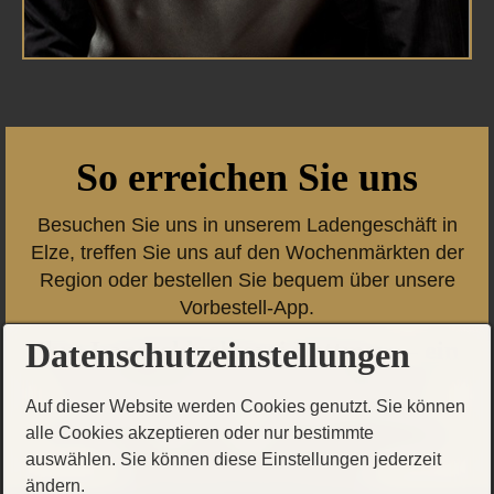
So erreichen Sie uns
Besuchen Sie uns in unserem Ladengeschäft in
Elze, treffen Sie uns auf den Wochenmärkten der
Region oder bestellen Sie bequem über unsere
Vorbestell-App.
Datenschutzeinstellungen
Ihre Landschlachterei Dettmers – ein
Stück Heimat, das man schmeckt.
Auf dieser Website werden Cookies genutzt. Sie können
Tel. 05130 / 4214 -
info@dettmers-
alle Cookies akzeptieren oder nur bestimmte
auswählen. Sie können diese Einstellungen jederzeit
landschlachterei.de
ändern.