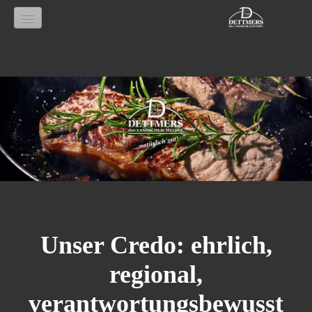
Startseite
über uns
Gastronomie-Kunden
Dry Aged Beef
Jobs
Lieferanten
Unser Credo: ehrlich,
Märkte
regional,
Kontakt
verantwortungsbewusst